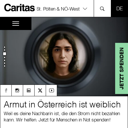
SPR
St. Pölten & NÖ-West
JETZT SPENDEN
Armut in Österreich ist weiblich
Armut in Österreich ist weiblich
Weil es deine Nachbarin ist, die den Strom nicht bezahlen
Weil es deine Nachbarin ist, die den Strom nicht bezahlen
kann. Wir helfen. Jetzt für Menschen in Not spenden!
kann. Wir helfen. Jetzt für Menschen in Not spenden!