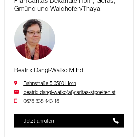
PfarrCaritas Dekanate Horn, Geras,
Gmünd und Waidhofen/Thaya
Beatrix Dangl-Watko M.Ed.
Bahnstraße 5 3580 Horn
beatrix.dangl-watko(at)caritas-stpoelten.at
0676 838 443 16
Jetzt anrufen