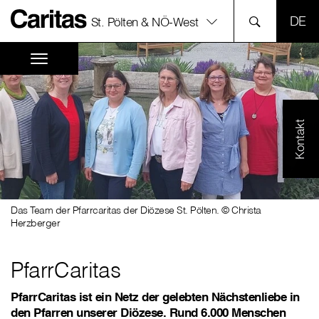
SPR
St. Pölten & NÖ-West
Kontakt
Das Team der Pfarrcaritas der Diözese St. Pölten. © Christa
Herzberger
PfarrCaritas
PfarrCaritas ist ein Netz der gelebten Nächstenliebe in
den Pfarren unserer Diözese. Rund 6.000 Menschen