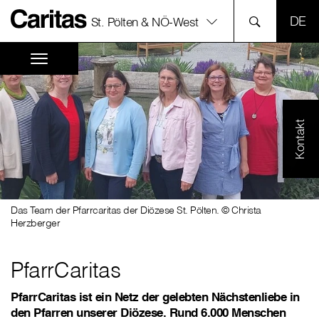
SPR
St. Pölten & NÖ-West
Kontakt
Das Team der Pfarrcaritas der Diözese St. Pölten. © Christa
Herzberger
PfarrCaritas
PfarrCaritas ist ein Netz der gelebten Nächstenliebe in
den Pfarren unserer Diözese. Rund 6.000 Menschen