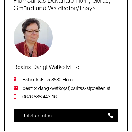
PfarrCaritas Dekanate Horn, Geras,
Gmünd und Waidhofen/Thaya
Beatrix Dangl-Watko M.Ed.
Bahnstraße 5 3580 Horn
beatrix.dangl-watko(at)caritas-stpoelten.at
0676 838 443 16
Jetzt anrufen