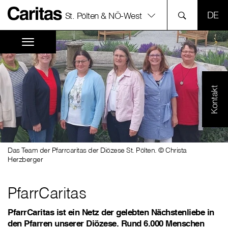
SPR
St. Pölten & NÖ-West
Kontakt
Das Team der Pfarrcaritas der Diözese St. Pölten. © Christa
Herzberger
PfarrCaritas
PfarrCaritas ist ein Netz der gelebten Nächstenliebe in
den Pfarren unserer Diözese. Rund 6.000 Menschen