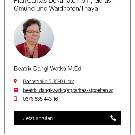
PfarrCaritas Dekanate Horn, Geras,
Gmünd und Waidhofen/Thaya
Beatrix Dangl-Watko M.Ed.
Bahnstraße 5 3580 Horn
beatrix.dangl-watko(at)caritas-stpoelten.at
0676 838 443 16
Jetzt anrufen