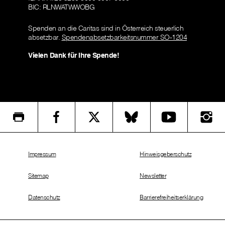
BIC: RLNWATWWOBG
Spenden an die Caritas sind in Österreich steuerlich
absetzbar.
Spendenabsetzbarkeitsnummer SO-1204
Vielen Dank für Ihre Spende!
Impressum
Hinweisgeberschutz
Sitemap
Newsletter
Datenschutz
Barrierefreiheitserklärung