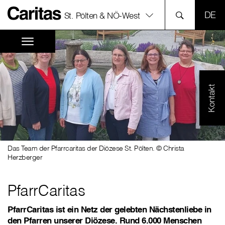
SPR
St. Pölten & NÖ-West
Kontakt
Das Team der Pfarrcaritas der Diözese St. Pölten. © Christa
Herzberger
PfarrCaritas
PfarrCaritas ist ein Netz der gelebten Nächstenliebe in
den Pfarren unserer Diözese. Rund 6.000 Menschen