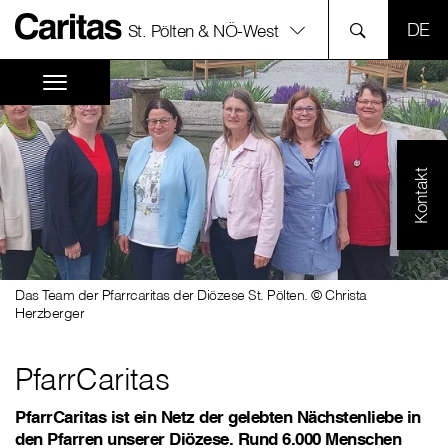
SPR
St. Pölten & NÖ-West
Kontakt
Das Team der Pfarrcaritas der Diözese St. Pölten. © Christa
Herzberger
PfarrCaritas
PfarrCaritas ist ein Netz der gelebten Nächstenliebe in
den Pfarren unserer Diözese. Rund 6.000 Menschen