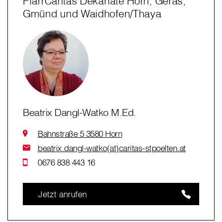
PfarrCaritas Dekanate Horn, Geras,
Gmünd und Waidhofen/Thaya
Beatrix Dangl-Watko M.Ed.
Bahnstraße 5 3580 Horn
beatrix.dangl-watko(at)caritas-stpoelten.at
0676 838 443 16
Jetzt anrufen