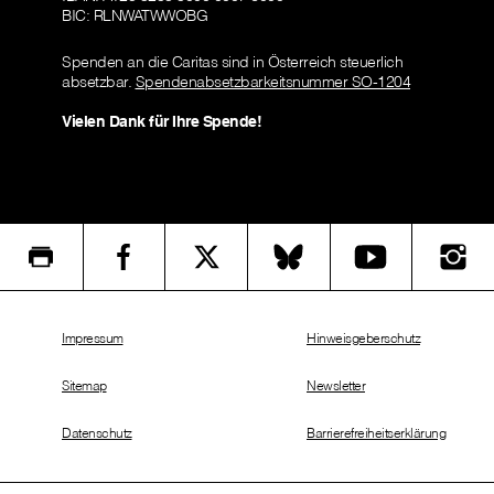
BIC: RLNWATWWOBG
Spenden an die Caritas sind in Österreich steuerlich
absetzbar.
Spendenabsetzbarkeitsnummer SO-1204
Vielen Dank für Ihre Spende!
Impressum
Hinweisgeberschutz
Sitemap
Newsletter
Datenschutz
Barrierefreiheitserklärung