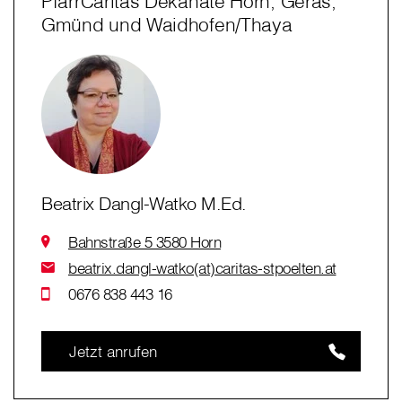
PfarrCaritas Dekanate Horn, Geras,
Gmünd und Waidhofen/Thaya
Beatrix Dangl-Watko M.Ed.
Bahnstraße 5 3580 Horn
beatrix.dangl-watko(at)caritas-stpoelten.at
0676 838 443 16
Jetzt anrufen