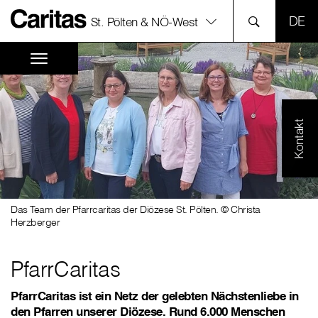
SPR
St. Pölten & NÖ-West
Kontakt
Das Team der Pfarrcaritas der Diözese St. Pölten. © Christa
Herzberger
PfarrCaritas
PfarrCaritas ist ein Netz der gelebten Nächstenliebe in
den Pfarren unserer Diözese. Rund 6.000 Menschen