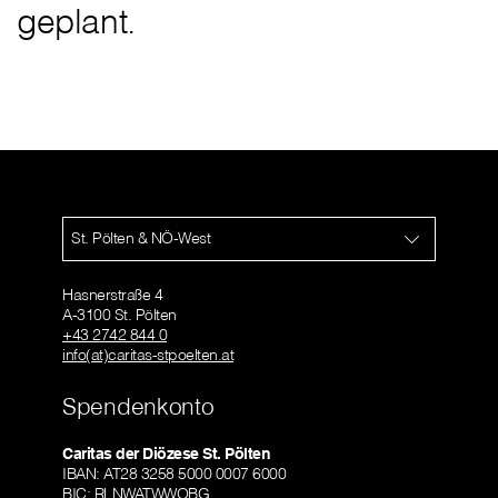
geplant.
St. Pölten & NÖ-West
Hasnerstraße 4
A-3100 St. Pölten
+43 2742 844 0
info(at)caritas-stpoelten.at
Spendenkonto
Caritas der Diözese St. Pölten
IBAN: AT28 3258 5000 0007 6000
BIC: RLNWATWWOBG