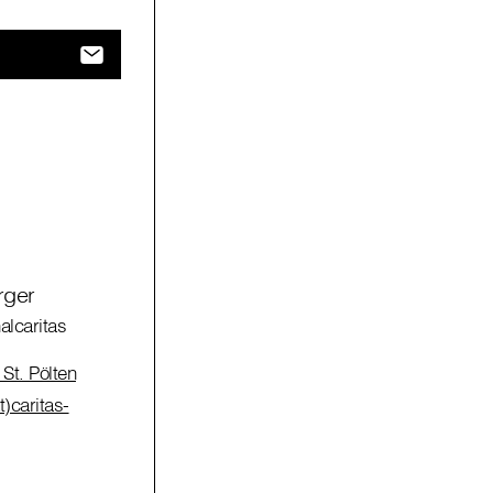
rger
alcaritas
St. Pölten
)caritas-