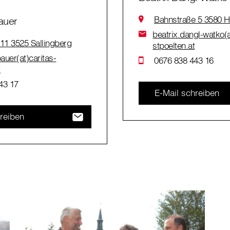
Bahnstraße 5 3580 H
auer
beatrix.dangl-watko(a
 11 3525 Sallingberg
stpoelten.at
auer(at)caritas-
0676 838 443 16
t
43 17
E-Mail schreiben
reiben