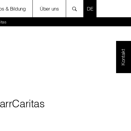
SPRACHE AUSWÄH
bs & Bildung
Über uns
itas
Kontakt
arrCaritas