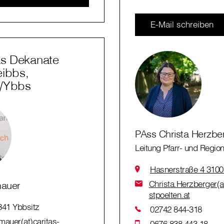
E-Mail schreiben
as Dekanate
eibbs,
n/Ybbs
PAss Christa Herzbe
Leitung Pfarr- und Region
Hasnerstraße 4 3100 
Christa.Herzberger(at
mauer
stpoelten.at
341 Ybbsitz
02742 844-318
auer(at)caritas-
0676 838 443 18