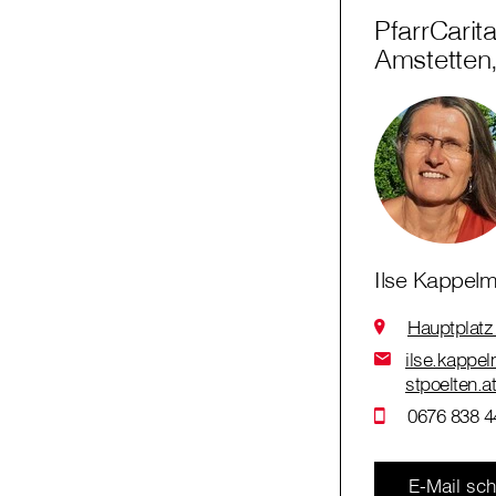
PfarrCarit
Amstetten
Ilse Kappelm
Hauptplatz
ilse.kappel
stpoelten.a
0676 838 4
E-Mail sch