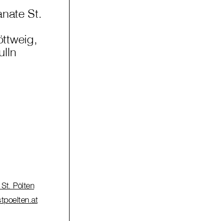
anate St.
ttweig,
lln
St. Pölten
tpoelten.at