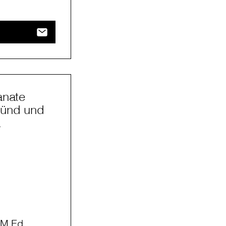
anate
münd und
a
 M.Ed.