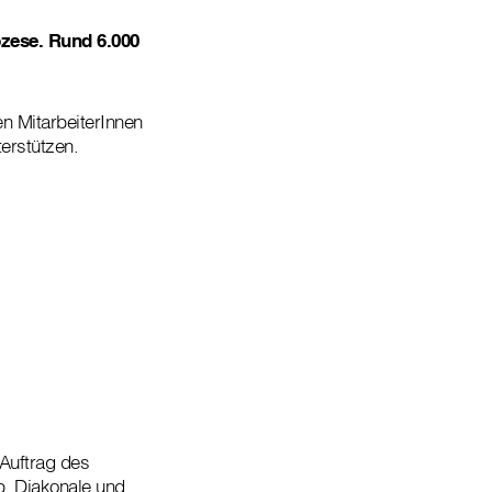
özese. Rund 6.000
en MitarbeiterInnen
erstützen.
 Auftrag des
b. Diakonale und