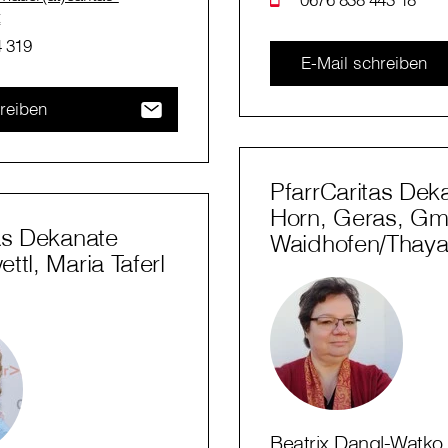
t
 319
E-Mail schreiben
reiben
PfarrCaritas Dek
Horn, Geras, G
as Dekanate
Waidhofen/Thay
ttl, Maria Taferl
Beatrix Dangl-Watko