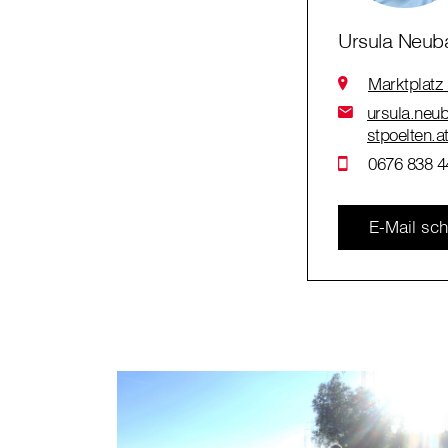
Ursula Neub
Marktplatz
ursula.neub
stpoelten.a
0676 838 4
E-Mail sch