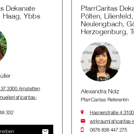
as Dekanate
PfarrCaritas Dek
, Haag, Ybbs
Pölten, Lilienfeld,
Neulengbach, Gö
Herzogenburg, Tu
üller
 37 3300 Amstetten
Alexandra Nolz
mueller(at)caritas-
PfarrCaritas Referentin
t
48 332
Hasnerstraße 4 3100 
wirkraum(at)caritas-s
0676 838 447 275
reiben