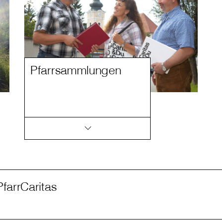
Pfarrsammlungen
PfarrCaritas