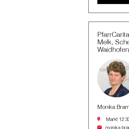
PfarrCarit
Melk, Sch
Waidhofe
Monika Bra
Markt 12 3
monika.bram