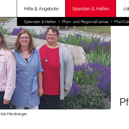
Hilfe & Angebote
Spenden & Helfen
Jo
Spenden & Helfen
Pfarr- und RegionalCaritas
PfarrCar
Pf
rista Herzberger