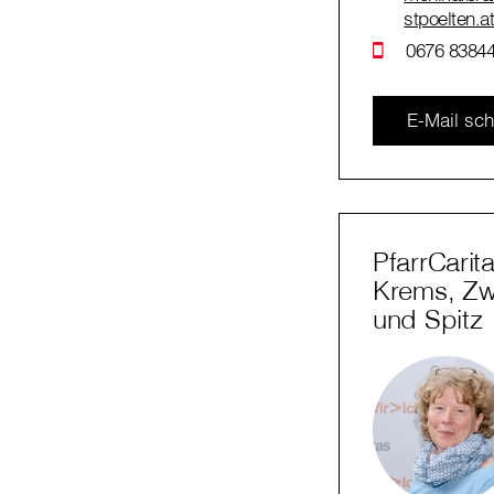
stpoelten.a
0676 83844
E-Mail sch
PfarrCarit
Krems, Zwe
und Spitz