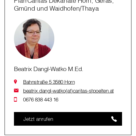
PfarrCaritas Dekanate Horn, Geras,
Gmünd und Waidhofen/Thaya
Beatrix Dangl-Watko M.Ed.
Bahnstraße 5 3580 Horn
beatrix.dangl-watko(at)caritas-stpoelten.at
0676 838 443 16
Jetzt anrufen