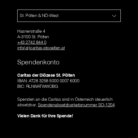
St. Pölten & NÖ-West
Hasnerstraße 4
A-3100 St. Pölten
+43 2742 844 0
info(at)caritas-stpoelten.at
Spendenkonto
Caritas der Diözese St. Pölten
IBAN: AT28 3258 5000 0007 6000
BIC: RLNWATWWOBG
Spenden an die Caritas sind in Österreich steuerlich
absetzbar.
Spendenabsetzbarkeitsnummer SO-1204
Vielen Dank für Ihre Spende!