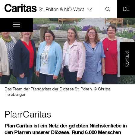
SPR
St. Pölten & NÖ-West
Kontakt
Das Team der Pfarrcaritas der Diözese St. Pölten. © Christa
Herzberger
PfarrCaritas
PfarrCaritas ist ein Netz der gelebten Nächstenliebe in
den Pfarren unserer Diözese. Rund 6.000 Menschen