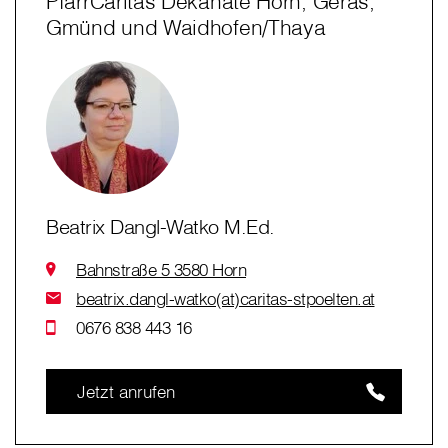
PfarrCaritas Dekanate Horn, Geras,
Gmünd und Waidhofen/Thaya
Beatrix Dangl-Watko M.Ed.
Bahnstraße 5 3580 Horn
beatrix.dangl-watko(at)caritas-stpoelten.at
0676 838 443 16
Jetzt anrufen