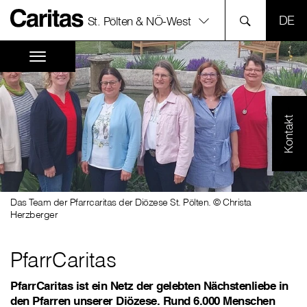
SPR
St. Pölten & NÖ-West
Kontakt
Das Team der Pfarrcaritas der Diözese St. Pölten. © Christa
Herzberger
PfarrCaritas
PfarrCaritas ist ein Netz der gelebten Nächstenliebe in
den Pfarren unserer Diözese. Rund 6.000 Menschen