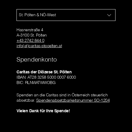
St. Pölten & NÖ-West
Hasnerstraße 4
A-3100 St. Pölten
+43 2742 844 0
info(at)caritas-stpoelten.at
Spendenkonto
Caritas der Diözese St. Pölten
IBAN: AT28 3258 5000 0007 6000
BIC: RLNWATWWOBG
Spenden an die Caritas sind in Österreich steuerlich
absetzbar.
Spendenabsetzbarkeitsnummer SO-1204
Vielen Dank für Ihre Spende!