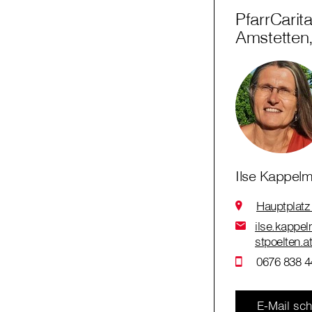
PfarrCarit
Amstetten
Ilse Kappelm
Hauptplatz
ilse.kappel
stpoelten.a
0676 838 4
E-Mail sch