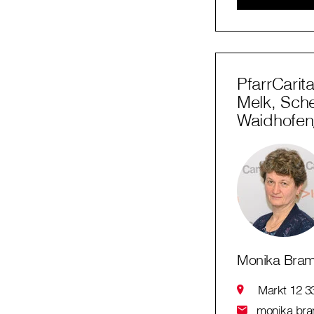
PfarrCarit
Melk, Sch
Waidhofe
Monika Bra
Markt 12 3
monika.bram