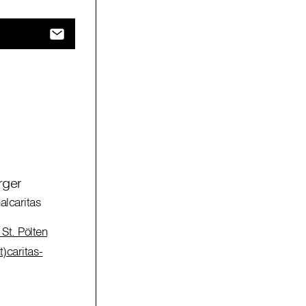
rger
alcaritas
St. Pölten
)caritas-