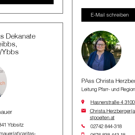
E-Mail schreiben
as Dekanate
eibbs,
n/Ybbs
PAss Christa Herzbe
Leitung Pfarr- und Region
Hasnerstraße 4 3100 
Christa.Herzberger(at
mauer
stpoelten.at
341 Ybbsitz
02742 844-318
auer(at)caritas-
0676 838 443 18