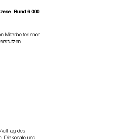
özese. Rund 6.000
en MitarbeiterInnen
erstützen.
 Auftrag des
b. Diakonale und