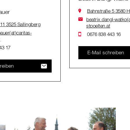
Bahnstraße 5 3580 H
auer
beatrix.dangl-watko(a
 11 3525 Sallingberg
stpoelten.at
auer(at)caritas-
0676 838 443 16
t
43 17
E-Mail schreiben
reiben