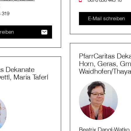
t
 319
E-Mail schreiben
reiben
PfarrCaritas Dek
Horn, Geras, G
as Dekanate
Waidhofen/Thay
ttl, Maria Taferl
Beatrix Dangl-Watko