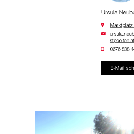
Ursula Neub
Marktplatz
ursula.neub
stpoelten.a
0676 838 4
E-Mail sch