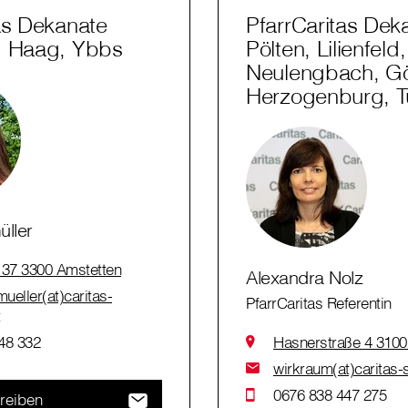
as Dekanate
PfarrCaritas Dek
, Haag, Ybbs
Pölten, Lilienfeld,
Neulengbach, Gö
Herzogenburg, Tu
üller
 37 3300 Amstetten
Alexandra Nolz
mueller(at)caritas-
PfarrCaritas Referentin
t
48 332
Hasnerstraße 4 3100 
wirkraum(at)caritas-s
0676 838 447 275
reiben