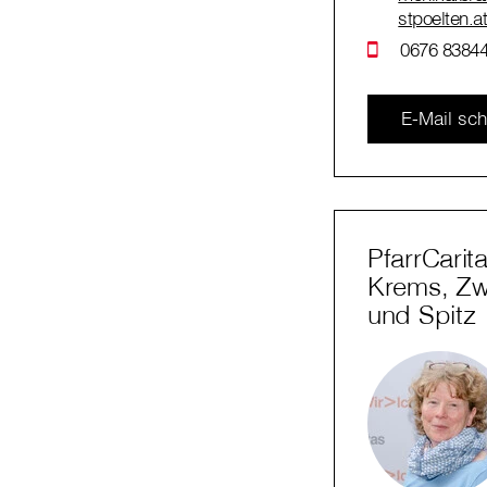
stpoelten.a
0676 83844
E-Mail sch
PfarrCarit
Krems, Zwe
und Spitz