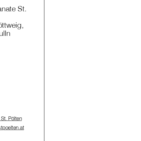
anate St.
ttweig,
lln
St. Pölten
tpoelten.at