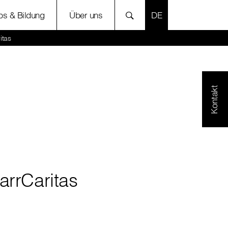
SPRACHE AUSWÄH
bs & Bildung
Über uns
itas
Kontakt
arrCaritas