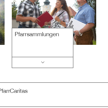
Pfarrsammlungen
PfarrCaritas