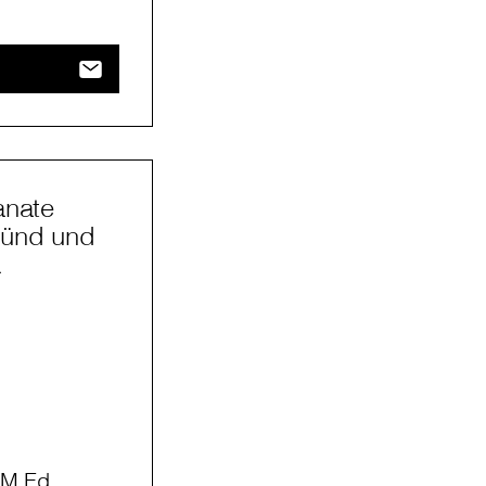
anate
münd und
a
 M.Ed.