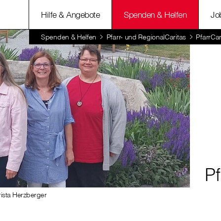
Hilfe & Angebote
Spenden & Helfen
Jo
Spenden & Helfen
Pfarr- und RegionalCaritas
PfarrCar
Pf
rista Herzberger