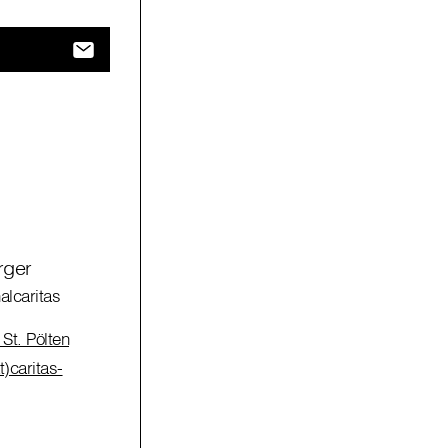
rger
alcaritas
St. Pölten
)caritas-