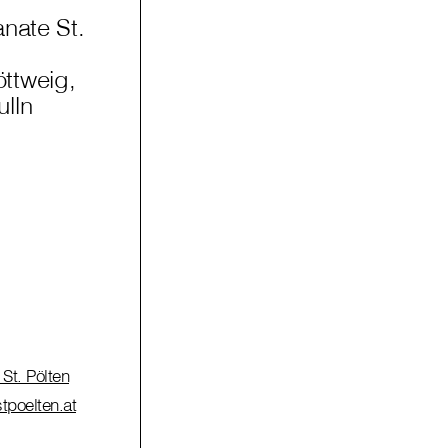
anate St.
ttweig,
lln
St. Pölten
tpoelten.at