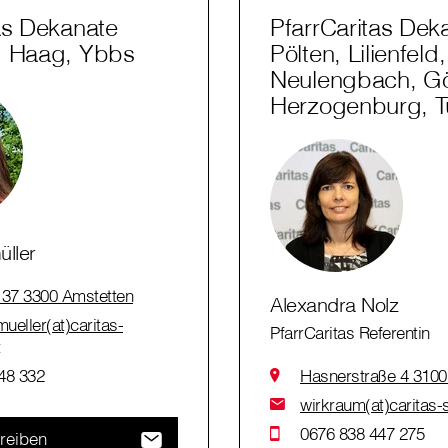
as Dekanate
PfarrCaritas Dek
, Haag, Ybbs
Pölten, Lilienfeld,
Neulengbach, Gö
Herzogenburg, Tu
üller
 37 3300 Amstetten
Alexandra Nolz
mueller(at)caritas-
PfarrCaritas Referentin
t
48 332
Hasnerstraße 4 3100 
wirkraum(at)caritas-s
0676 838 447 275
reiben