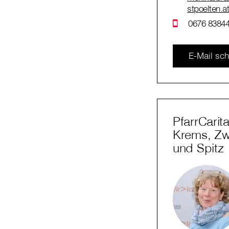
stpoelten.a
0676 83844
E-Mail sch
PfarrCarit
Krems, Zwe
und Spitz