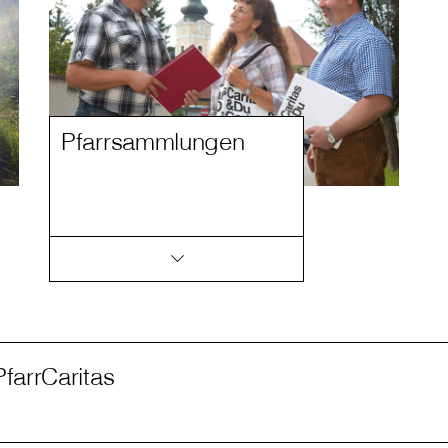
Pfarrsammlungen
PfarrCaritas