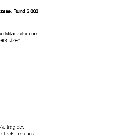
özese. Rund 6.000
en MitarbeiterInnen
erstützen.
 Auftrag des
b. Diakonale und