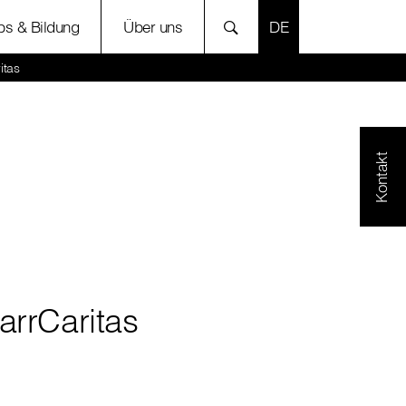
SPRACHE AUSWÄH
bs & Bildung
Über uns
itas
Kontakt
arrCaritas