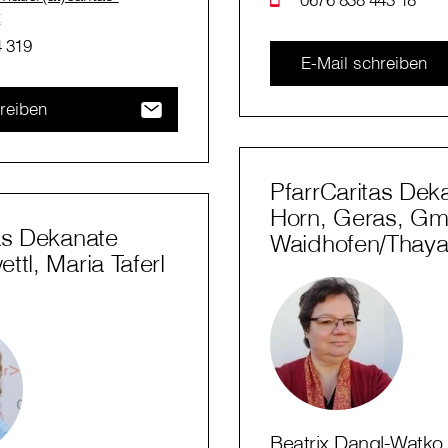
t
 319
E-Mail schreiben
reiben
PfarrCaritas Dek
Horn, Geras, G
as Dekanate
Waidhofen/Thay
ttl, Maria Taferl
Beatrix Dangl-Watko