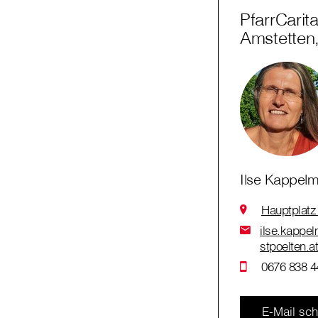
PfarrCarit
Amstetten
Ilse Kappelm
Hauptplatz
ilse.kappel
stpoelten.a
0676 838 4
E-Mail sch