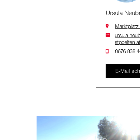
Ursula Neub
Marktplatz
ursula.neub
stpoelten.a
0676 838 4
E-Mail sch