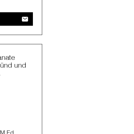
anate
münd und
a
 M.Ed.