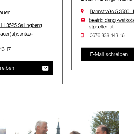
Bahnstraße 5 3580 H
auer
beatrix.dangl-watko(a
 11 3525 Sallingberg
stpoelten.at
auer(at)caritas-
0676 838 443 16
t
43 17
E-Mail schreiben
reiben