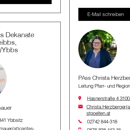
E-Mail schreiben
as Dekanate
eibbs,
n/Ybbs
PAss Christa Herzbe
Leitung Pfarr- und Region
Hasnerstraße 4 3100 
Christa.Herzberger(at
mauer
stpoelten.at
341 Ybbsitz
02742 844-318
auer(at)caritas-
0676 838 443 18