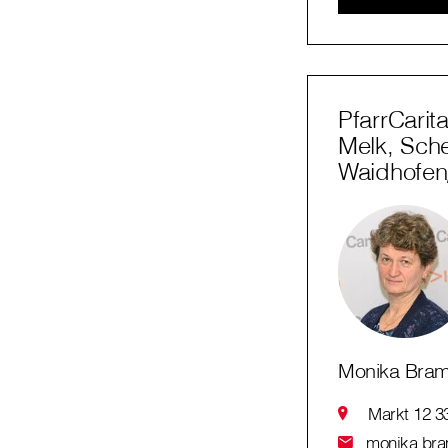
PfarrCarit
Melk, Sch
Waidhofe
Monika Bra
Markt 12 3
monika.bram