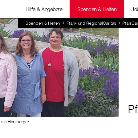
Hilfe & Angebote
Spenden & Helfen
Jo
Spenden & Helfen
Pfarr- und RegionalCaritas
PfarrCar
Pf
rista Herzberger