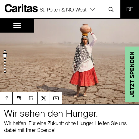
SPR
St. Pölten & NÖ-West
JETZT SPENDEN
Wir sehen den Hunger.
Wir sehen den Hunger.
Wir helfen. Für eine Zukunft ohne Hunger. Helfen Sie uns
Wir helfen. Für eine Zukunft ohne Hunger. Helfen Sie uns
dabei mit Ihrer Spende!
dabei mit Ihrer Spende!