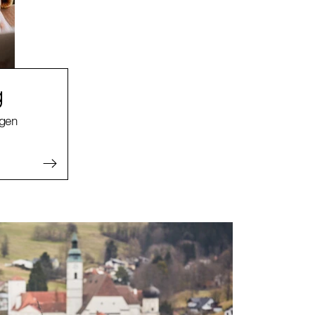
g
agen