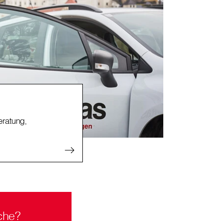
ratung,
che?