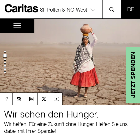
SPR
St. Pölten & NÖ-West
JETZT SPENDEN
Wir sehen den Hunger.
Wir sehen den Hunger.
Wir helfen. Für eine Zukunft ohne Hunger. Helfen Sie uns
Wir helfen. Für eine Zukunft ohne Hunger. Helfen Sie uns
dabei mit Ihrer Spende!
dabei mit Ihrer Spende!