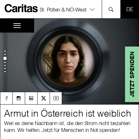
SPR
St. Pölten & NÖ-West
JETZT SPENDEN
Armut in Österreich ist weiblich
Armut in Österreich ist weiblich
Weil es deine Nachbarin ist, die den Strom nicht bezahlen
Weil es deine Nachbarin ist, die den Strom nicht bezahlen
kann. Wir helfen. Jetzt für Menschen in Not spenden!
kann. Wir helfen. Jetzt für Menschen in Not spenden!