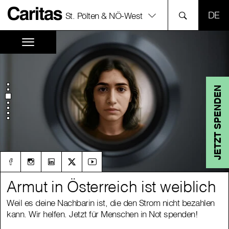
SPR
St. Pölten & NÖ-West
JETZT SPENDEN
Armut in Österreich ist weiblich
Armut in Österreich ist weiblich
Weil es deine Nachbarin ist, die den Strom nicht bezahlen
Weil es deine Nachbarin ist, die den Strom nicht bezahlen
kann. Wir helfen. Jetzt für Menschen in Not spenden!
kann. Wir helfen. Jetzt für Menschen in Not spenden!