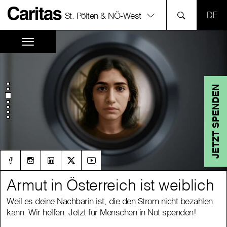
SPR
St. Pölten & NÖ-West
JETZT SPENDEN
Armut in Österreich ist weiblich
Armut in Österreich ist weiblich
Weil es deine Nachbarin ist, die den Strom nicht bezahlen
Weil es deine Nachbarin ist, die den Strom nicht bezahlen
kann. Wir helfen. Jetzt für Menschen in Not spenden!
kann. Wir helfen. Jetzt für Menschen in Not spenden!