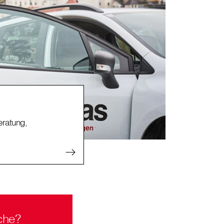
ratung,
che?