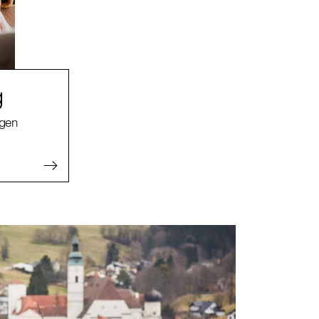
g
agen