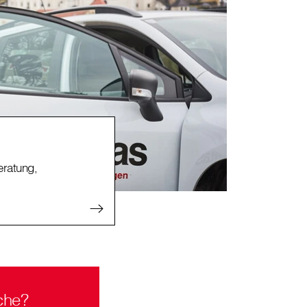
ratung,
che?