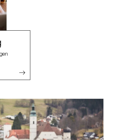
g
agen