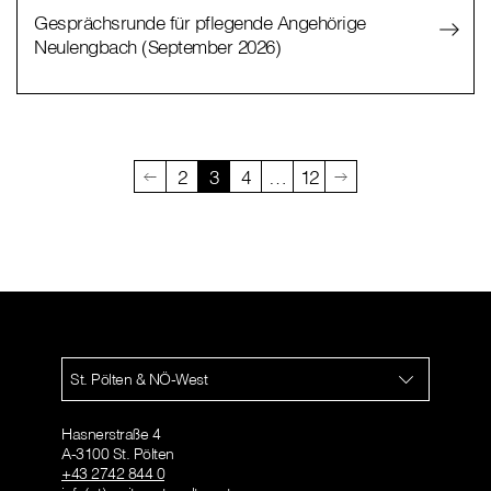
Gesprächsrunde für pflegende Angehörige
Neulengbach (September 2026)
2
3
4
…
12
St. Pölten & NÖ-West
Hasnerstraße 4
A-3100 St. Pölten
+43 2742 844 0