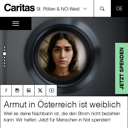
SPR
St. Pölten & NÖ-West
JETZT SPENDEN
Armut in Österreich ist weiblich
Armut in Österreich ist weiblich
Weil es deine Nachbarin ist, die den Strom nicht bezahlen
Weil es deine Nachbarin ist, die den Strom nicht bezahlen
kann. Wir helfen. Jetzt für Menschen in Not spenden!
kann. Wir helfen. Jetzt für Menschen in Not spenden!