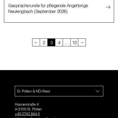
Gesprächsrunde für pflegende Angehörige
Neulengbach (September 2026)
2
3
4
…
12
St. Pölten & NÖ-West
Hasnerstraße 4
A-3100 St. Pölten
+43 2742 844 0