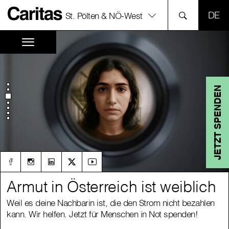
SPR
St. Pölten & NÖ-West
JETZT SPENDEN
Armut in Österreich ist weiblich
Armut in Österreich ist weiblich
Weil es deine Nachbarin ist, die den Strom nicht bezahlen
Weil es deine Nachbarin ist, die den Strom nicht bezahlen
kann. Wir helfen. Jetzt für Menschen in Not spenden!
kann. Wir helfen. Jetzt für Menschen in Not spenden!