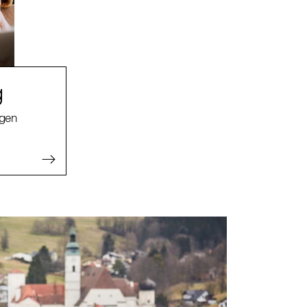
g
agen