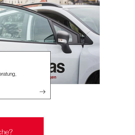
ratung,
che?