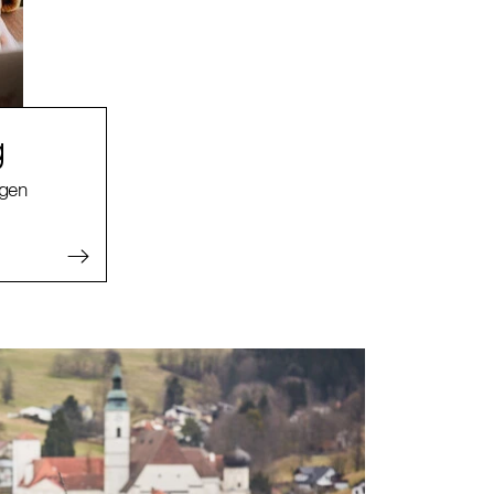
g
agen