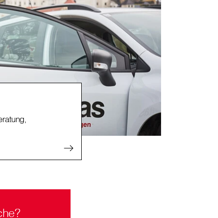
ratung,
che?