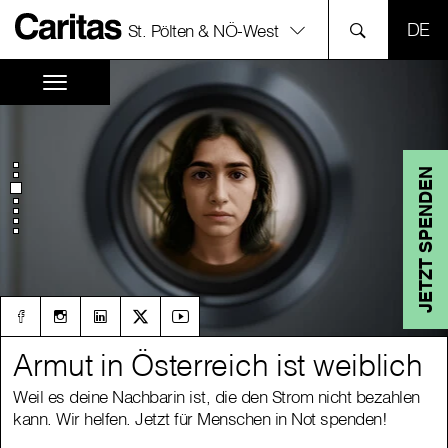
SPR
St. Pölten & NÖ-West
JETZT SPENDEN
Armut in Österreich ist weiblich
Armut in Österreich ist weiblich
Weil es deine Nachbarin ist, die den Strom nicht bezahlen
Weil es deine Nachbarin ist, die den Strom nicht bezahlen
kann. Wir helfen. Jetzt für Menschen in Not spenden!
kann. Wir helfen. Jetzt für Menschen in Not spenden!