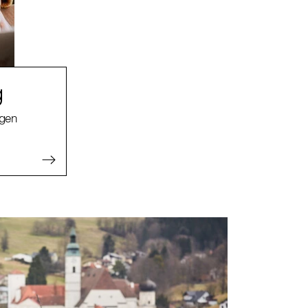
g
agen