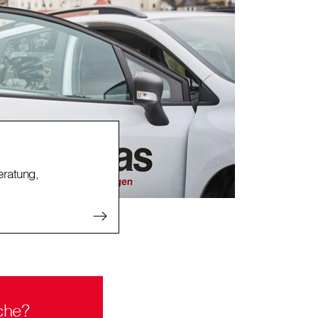
ratung,
che?