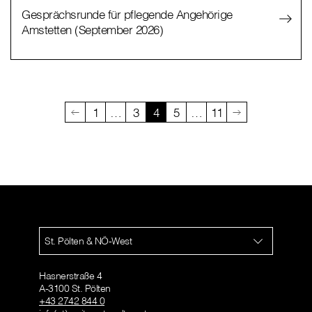
Gesprächsrunde für pflegende Angehörige
Amstetten (September 2026)
1
…
3
4
5
…
11
St. Pölten & NÖ-West
Hasnerstraße 4
A-3100 St. Pölten
+43 2742 844 0