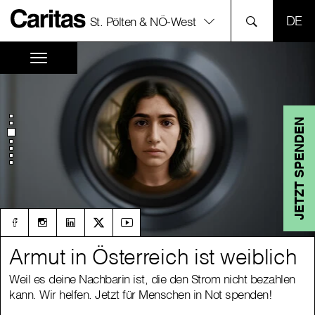
SPR
St. Pölten & NÖ-West
JETZT SPENDEN
Armut in Österreich ist weiblich
Armut in Österreich ist weiblich
Weil es deine Nachbarin ist, die den Strom nicht bezahlen
Weil es deine Nachbarin ist, die den Strom nicht bezahlen
kann. Wir helfen. Jetzt für Menschen in Not spenden!
kann. Wir helfen. Jetzt für Menschen in Not spenden!