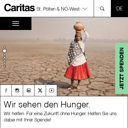
SPR
St. Pölten & NÖ-West
JETZT SPENDEN
Wir sehen den Hunger.
Wir sehen den Hunger.
Wir helfen. Für eine Zukunft ohne Hunger. Helfen Sie uns
Wir helfen. Für eine Zukunft ohne Hunger. Helfen Sie uns
dabei mit Ihrer Spende!
dabei mit Ihrer Spende!