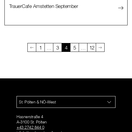
TrauerCafe Amstetten September
1
…
3
4
5
…
12
St. Pölten & NÖ-West
Hasnerstraße 4
A-3100 St. Pölten
+43 2742 844 0