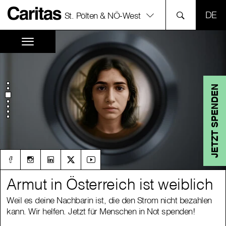
SPR
St. Pölten & NÖ-West
JETZT SPENDEN
Armut in Österreich ist weiblich
Armut in Österreich ist weiblich
Weil es deine Nachbarin ist, die den Strom nicht bezahlen
Weil es deine Nachbarin ist, die den Strom nicht bezahlen
kann. Wir helfen. Jetzt für Menschen in Not spenden!
kann. Wir helfen. Jetzt für Menschen in Not spenden!