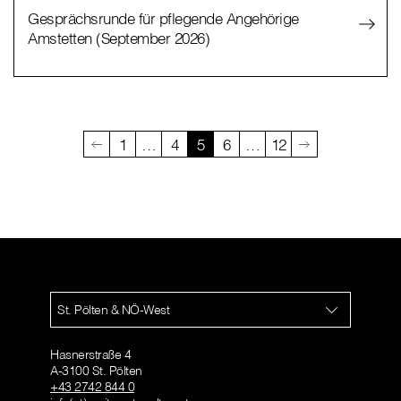
Gesprächsrunde für pflegende Angehörige
Amstetten (September 2026)
1
…
4
5
6
…
12
St. Pölten & NÖ-West
Hasnerstraße 4
A-3100 St. Pölten
+43 2742 844 0