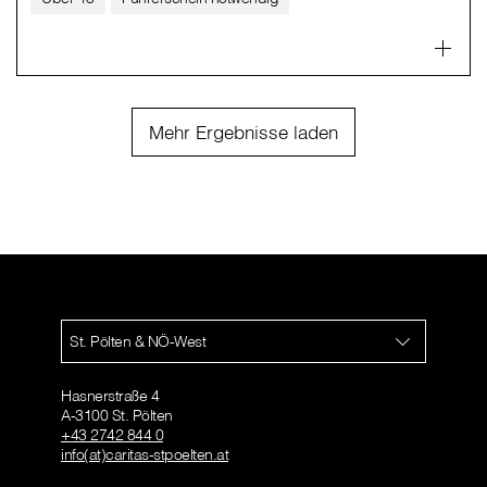
Mehr Ergebnisse laden
St. Pölten & NÖ-West
Hasnerstraße 4
A-3100 St. Pölten
+43 2742 844 0
info(at)caritas-stpoelten.at