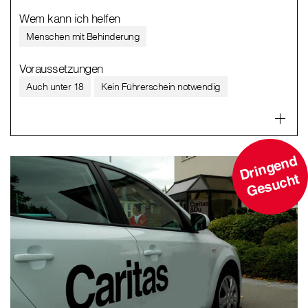
Wem kann ich helfen
Menschen mit Behinderung
Voraussetzungen
Auch unter 18
Kein Führerschein notwendig
D
ri
n
g
e
n
d
G
e
s
u
c
ht