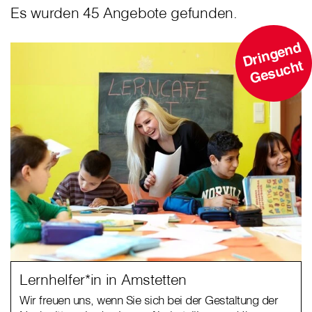
Es wurden 45 Angebote gefunden.
D
ri
n
g
e
n
d
G
e
s
u
c
ht
Lernhelfer*in in Amstetten
Wir freuen uns, wenn Sie sich bei der Gestaltung der