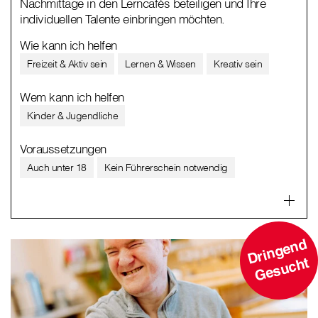
Nachmittage in den Lerncafés beteiligen und Ihre
individuellen Talente einbringen möchten.
Wie kann ich helfen
Freizeit & Aktiv sein
Lernen & Wissen
Kreativ sein
Wem kann ich helfen
Kinder & Jugendliche
Voraussetzungen
Auch unter 18
Kein Führerschein notwendig
D
ri
n
g
e
n
d
G
e
s
u
c
ht