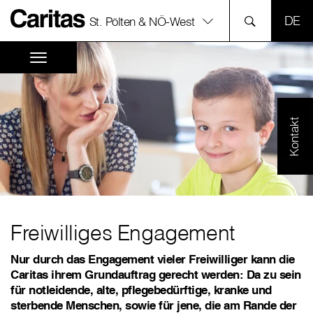
SPR
St. Pölten & NÖ-West
Kontakt
Freiwilliges Engagement
Nur durch das Engagement vieler Freiwilliger kann die
Caritas ihrem Grundauftrag gerecht werden: Da zu sein
für notleidende, alte, pflegebedürftige, kranke und
sterbende Menschen, sowie für jene, die am Rande der