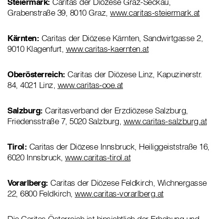
Steiermark:
Caritas der Diözese Graz-Seckau,
Grabenstraße 39, 8010 Graz,
www.caritas-steiermark.at
Kärnten:
Caritas der Diözese Kärnten, Sandwirtgasse 2,
9010 Klagenfurt,
www.caritas-kaernten.at
Oberösterreich:
Caritas der Diözese Linz, Kapuzinerstr.
84, 4021 Linz,
www.caritas-ooe.at
Salzburg:
Caritasverband der Erzdiözese Salzburg,
Friedensstraße 7, 5020 Salzburg,
www.caritas-salzburg.at
Tirol:
Caritas der Diözese Innsbruck, Heiliggeiststraße 16,
6020 Innsbruck,
www.caritas-tirol.at
Vorarlberg:
Caritas der Diözese Feldkirch, Wichnergasse
22, 6800 Feldkirch,
www.caritas-vorarlberg.at
Die Caritas Österreich ist hinsichtlich der Erhebung und