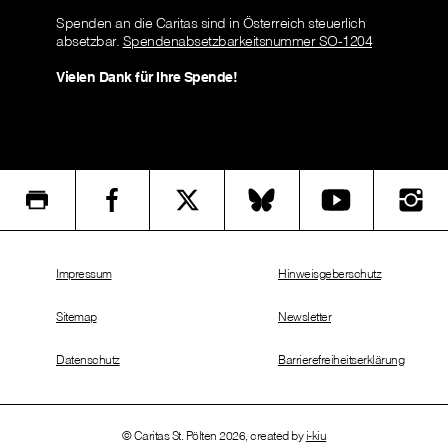
Spenden an die Caritas sind in Österreich steuerlich
absetzbar.
Spendenabsetzbarkeitsnummer SO-1204
Vielen Dank für Ihre Spende!
Impressum
Hinweisgeberschutz
Sitemap
Newsletter
Datenschutz
Barrierefreiheitserklärung
© Caritas St. Pölten 2026, created by
i-kiu