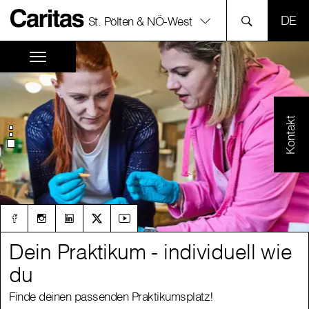
SPR
St. Pölten & NÖ-West
Kontakt
Dein Praktikum - individuell wie
Dein Praktikum - individuell wie
du
du
Finde deinen passenden Praktikumsplatz!
Finde deinen passenden Praktikumsplatz!