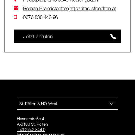
Roman.Brandstaetter(at)caritas-stpoelten.at
0676 838 443 96
Jetzt anrufen
St. Pölten & NÖ-West
Hasnerstraße 4
A-3100 St. Pölten
+43 2742 844 0