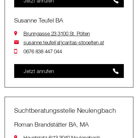
Jetzt anrufen
Susanne Teufel BA
Brunngasse 23 3100 St. Pölten
susanne.teufel(at)caritas-stpoelten.at
0676 838 447 044
Jetzt anrufen
Suchtberatungsstelle Neulengbach
Roman Brandstätter BA, MA
Hauptplatz 6/13 3040 Neulengbach