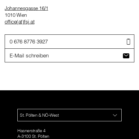
Johannesgasse 16/1
1010 Wien
office(at)fsj.at
0 676 8776 3927
E-Mail schreiben
St. Pölten & NÖ-West
Hasnerstraße 4
A-3100 St. Pölten