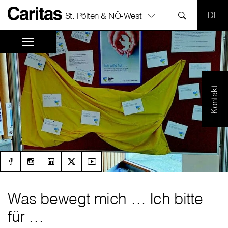
SPR
St. Pölten & NÖ-West
Kontakt
Was bewegt mich … Ich bitte
für …