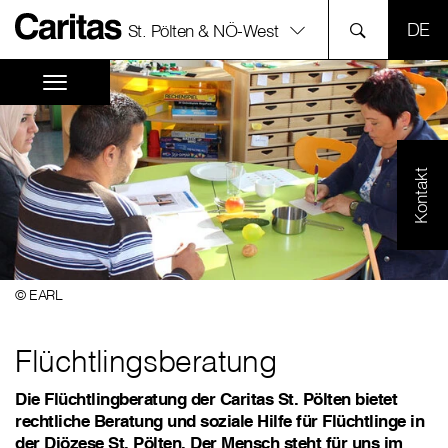
SPR
St. Pölten & NÖ-West
Kontakt
© EARL
Flüchtlingsberatung
Die Flüchtlingberatung der Caritas St. Pölten bietet
rechtliche Beratung und soziale Hilfe für Flüchtlinge in
der Diözese St. Pölten. Der Mensch steht für uns im