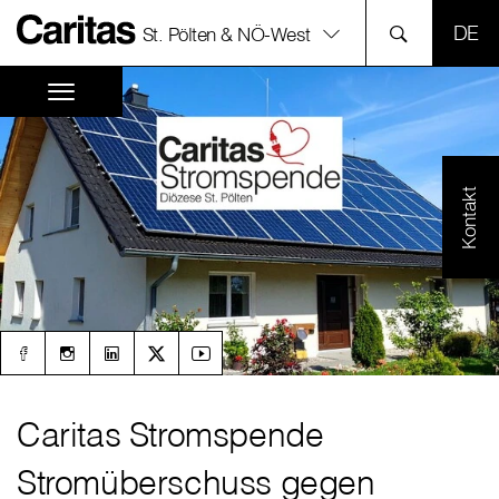
SPR
St. Pölten & NÖ-West
Kontakt
Caritas Stromspende
Stromüberschuss gegen