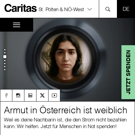
SPR
St. Pölten & NÖ-West
JETZT SPENDEN
Armut in Österreich ist weiblich
Armut in Österreich ist weiblich
Weil es deine Nachbarin ist, die den Strom nicht bezahlen
Weil es deine Nachbarin ist, die den Strom nicht bezahlen
kann. Wir helfen. Jetzt für Menschen in Not spenden!
kann. Wir helfen. Jetzt für Menschen in Not spenden!