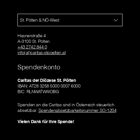
St. Pölten & NÖ-West
Hasnerstraße 4
A-3100 St. Pölten
+43 2742 844 0
info(at)caritas-stpoelten.at
Spendenkonto
Caritas der Diözese St. Pölten
IBAN: AT28 3258 5000 0007 6000
BIC: RLNWATWWOBG
Spenden an die Caritas sind in Österreich steuerlich
absetzbar.
Spendenabsetzbarkeitsnummer SO-1204
Vielen Dank für Ihre Spende!