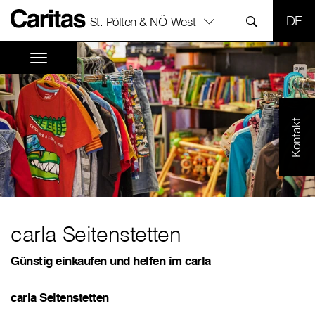
SPR
St. Pölten & NÖ-West
Kontakt
carla Seitenstetten
Günstig einkaufen und helfen im carla
carla Seitenstetten