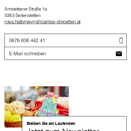
Amstettener Straße 1a
3353 Seitenstetten
rosa.halbmayr(at)caritas-stpoelten.at
0676 838 442 41
E-Mail schreiben
Bleiben Sie am Laufenden