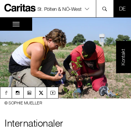
SPR
St. Pölten & NÖ-West
Kontakt
© SOPHIE MUELLER
Internationaler