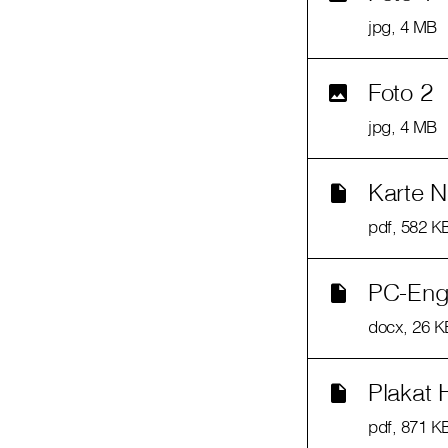
jpg
, 4 MB
Foto 2
jpg
, 4 MB
Karte N
pdf
, 582 K
PC-Eng
docx
, 26 K
Plakat 
pdf
, 871 K