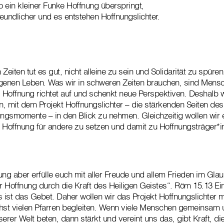
o ein kleiner Funke Hoffnung überspringt,
reundlicher und es entstehen Hoffnungslichter.
Zeiten tut es gut, nicht alleine zu sein und Solidarität zu spüre
igenen Leben. Was wir in schweren Zeiten brauchen, sind Mensc
Hoffnung richtet auf und schenkt neue Perspektiven. Deshalb wo
en, mit dem Projekt Hoffnungslichter – die stärkenden Seiten de
gsmomente – in den Blick zu nehmen. Gleichzeitig wollen wir 
 Hoffnung für andere zu setzen und damit zu Hoffnungsträger*i
ung aber erfülle euch mit aller Freude und allem Frieden im Glau
er Hoffnung durch die Kraft des Heiligen Geistes“. Röm 15.13 Ei
s ist das Gebet. Daher wollen wir das Projekt Hoffnungslichter 
chst vielen Pfarren begleiten. Wenn viele Menschen gemeinsam
erer Welt beten, dann stärkt und vereint uns das, gibt Kraft, die 