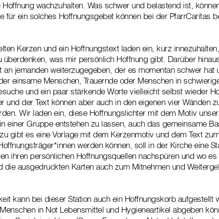
e Hoffnung wachzuhalten. Was schwer und belastend ist, können
e für ein solches Hoffnungsgebet können bei der PfarrCaritas be
lten Kerzen und ein Hoffnungstext laden ein, kurz innezuhalten
u überdenken, was mir persönlich Hoffnung gibt. Darüber hinaus 
t an jemanden weiterzugegeben, der es momentan schwer hat 
e oder einsame Menschen, Trauernde oder Menschen in schwieri
suche und ein paar stärkende Worte vielleicht selbst wieder Ho
er und der Text können aber auch in den eigenen vier Wänden z
den. Wir laden ein, diese Hoffnungslichter mit dem Motiv unser
n einer Gruppe entstehen zu lassen, auch das gemeinsame Bast
zu gibt es eine Vorlage mit dem Kerzenmotiv und dem Text zu
offnungsträger*innen werden können, soll in der Kirche eine St
n ihren persönlichen Hoffnungsquellen nachspüren und wo es d
nd die ausgedruckten Karten auch zum Mitnehmen und Weitergeb
keit kann bei dieser Station auch ein Hoffnungskorb aufgestellt
 Menschen in Not Lebensmittel und Hygieneartikel abgeben könn