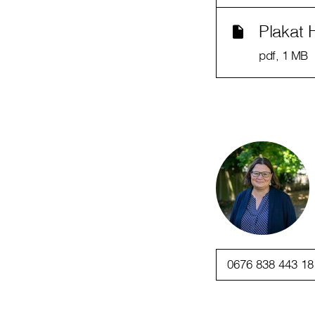
Plakat 
pdf
, 1 MB
0676 838 443 18