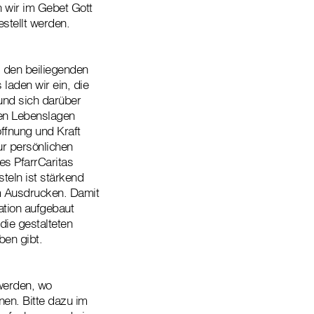
 wir im Gebet Gott
stellt werden.
, den beiliegenden
laden wir ein, die
und sich darüber
gen Lebenslagen
ffnung und Kraft
ur persönlichen
es PfarrCaritas
eln ist stärkend
m Ausdrucken. Damit
ation aufgebaut
ie gestalteten
en gibt.
 werden, wo
en. Bitte dazu im