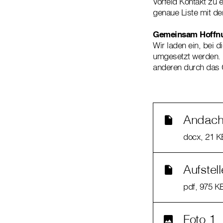
Vorfeld Kontakt zu 
genaue Liste mit de
Gemeinsam Hoffn
Wir laden ein, bei 
umgesetzt werden. B
anderen durch das 
Andach
docx
, 21 K
Aufstell
pdf
, 975 K
Foto 1