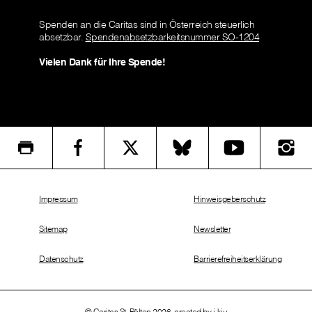
Spenden an die Caritas sind in Österreich steuerlich
absetzbar.
Spendenabsetzbarkeitsnummer SO-1204
Vielen Dank für Ihre Spende!
Impressum
Hinweisgeberschutz
Sitemap
Newsletter
Datenschutz
Barrierefreiheitserklärung
© Caritas St. Pölten 2026, created by
i-kiu