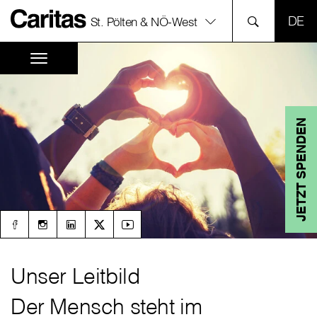
SPR
St. Pölten & NÖ-West
JETZT SPENDEN
Unser Leitbild
Der Mensch steht im