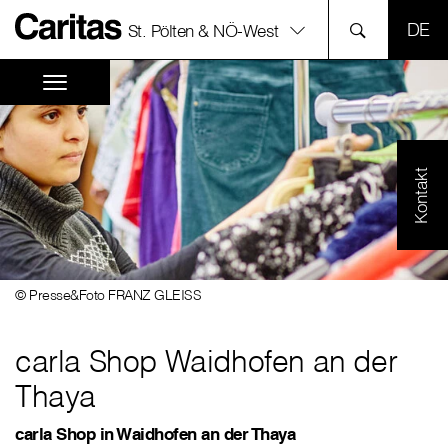
SPR
St. Pölten & NÖ-West
Kontakt
© Presse&Foto FRANZ GLEISS
carla Shop Waidhofen an der
Thaya
carla Shop in Waidhofen an der Thaya