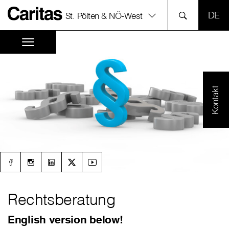
SPR
St. Pölten & NÖ-West
Kontakt
Rechtsberatung
English version below!