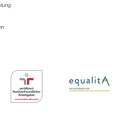
klung
nn