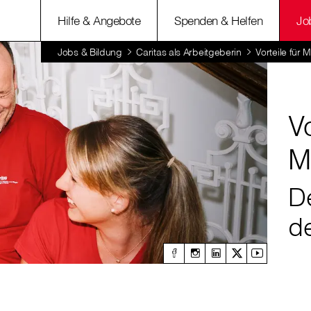
Hilfe & Angebote
Spenden & Helfen
Jo
Jobs & Bildung
Caritas als Arbeitgeberin
Vorteile für 
Vo
M
De
de