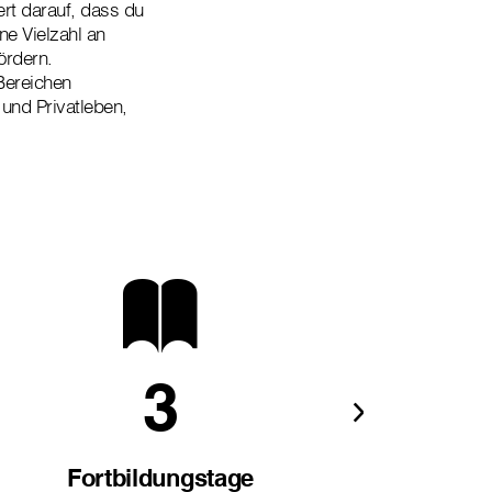
ert darauf, dass du
ne Vielzahl an
ördern.
Bereichen
 und Privatleben,
3
+
Fortbildungstage
U