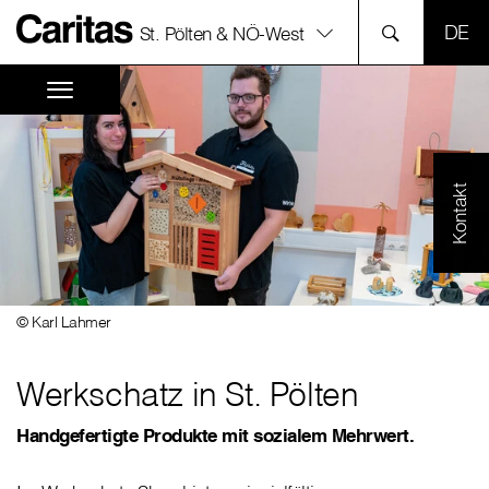
SPR
St. Pölten & NÖ-West
Kontakt
© Karl Lahmer
Werkschatz in St. Pölten
Handgefertigte Produkte mit sozialem Mehrwert.