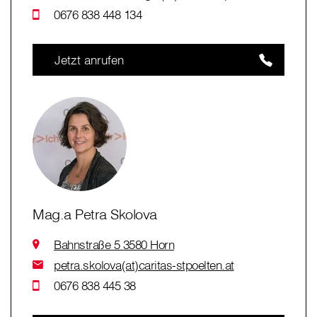
0676 838 448 134
Jetzt anrufen
Mag.a Petra Skolova
Bahnstraße 5 3580 Horn
petra.skolova(at)caritas-stpoelten.at
0676 838 445 38