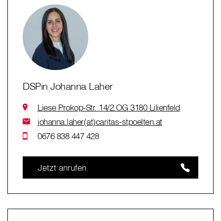
DSPin Johanna Laher
Liese Prokop-Str. 14/2.OG 3180 Lilienfeld
johanna.laher(at)caritas-stpoelten.at
0676 838 447 428
Jetzt anrufen