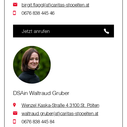
birgit.flaggl(at)caritas-stpoelten.at
0676 838 445 46
Jetzt anrufen
DSAin Waltraud Gruber
Wenzel Kaska-Straße 4 3100 St. Pölten
waltraud.gruber(at)caritas-stpoelten.at
0676 838 445 84