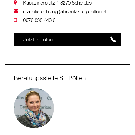
Kapuzinerplatz 1 3270 Scheibbs
marielis.schloegl(at)caritas-stpoelten.at
0676 838 443 61
Jetzt anrufen
Beratungsstelle St. Pölten