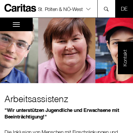
SPR
St. Pölten & NÖ-West
Kontakt
Arbeitsassistenz
"Wir unterstützen Jugendliche und Erwachsene mit
Beeinträchtigung!"
Die Inklusion von Menschen mit Einschränkungen und