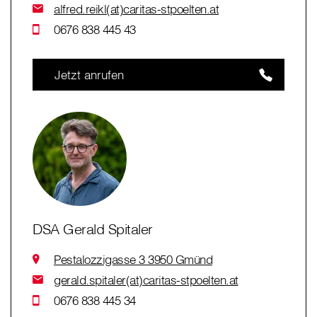
alfred.reikl(at)caritas-stpoelten.at
0676 838 445 43
Jetzt anrufen
DSA Gerald Spitaler
Pestalozzigasse 3 3950 Gmünd
gerald.spitaler(at)caritas-stpoelten.at
0676 838 445 34