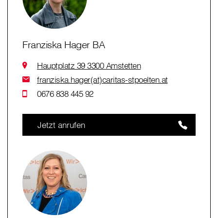
Franziska Hager BA
Hauptplatz 39 3300 Amstetten
franziska.hager(at)caritas-stpoelten.at
0676 838 445 92
Jetzt anrufen